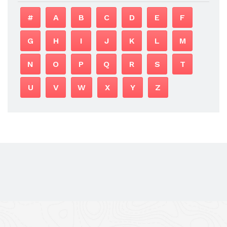
#
A
B
C
D
E
F
G
H
I
J
K
L
M
N
O
P
Q
R
S
T
U
V
W
X
Y
Z