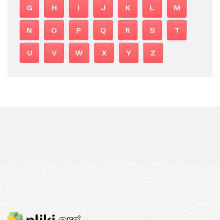
G
H
I
J
K
L
M
N
O
P
Q
R
S
T
U
V
W
X
Y
Z