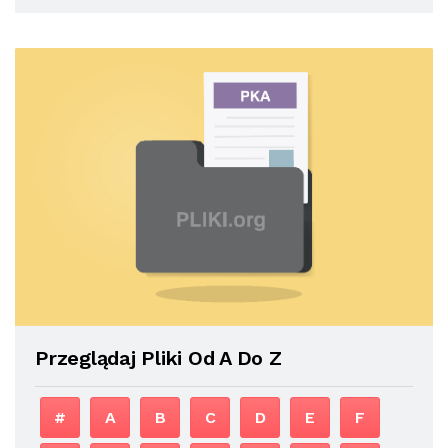
Przeglądaj Pliki Od A Do Z
#
A
B
C
D
E
F