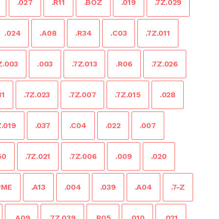
.027
.R11
.BOZ
.019
.7Z.029
.024
.A08
.R34
.C03
.7Z.011
Z.003
.003
.7Z.013
.R06
.7Z.026
31
.7Z.023
.7Z.007
.7Z.015
.028
Z.019
.037
.C04
.022
.007
50
.7Z.021
.7Z.006
.009
.020
PME
.A13
.004
.039
.A04
.7-Z
.A09
.7Z.039
.R05
.010
.021