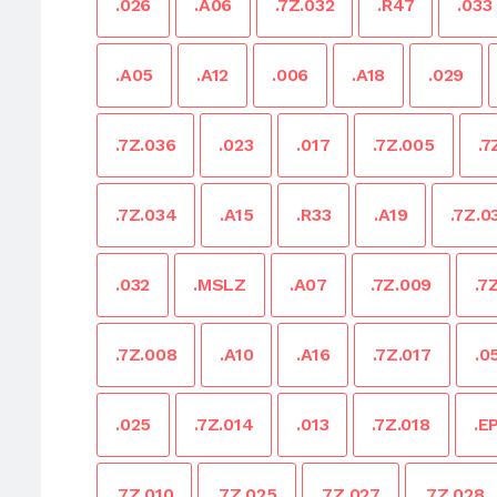
.026
.A06
.7Z.032
.R47
.033
.A05
.A12
.006
.A18
.029
.7Z.036
.023
.017
.7Z.005
.7
.7Z.034
.A15
.R33
.A19
.7Z.0
.032
.MSLZ
.A07
.7Z.009
.7
.7Z.008
.A10
.A16
.7Z.017
.0
.025
.7Z.014
.013
.7Z.018
.E
.7Z.010
.7Z.025
.7Z.027
.7Z.028