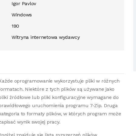
Igor Pavlov
Windows
190
Witryna internetowa wydawcy
Każde oprogramowanie wykorzystuje pliki w różnych
formatach. Niektóre z tych plików są używane jako
pliki źródłowe lub pliki konfiguracyjne wymagane do
prawidłowego uruchomienia programu 7-Zip. Druga
kategoria to formaty plików, w których program może
zapisać wynik swojej pracy.
Poniżej znajduje się lista rozszerzeń plików