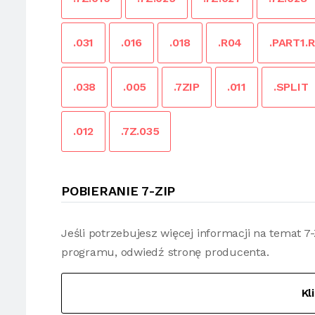
.031
.016
.018
.R04
.PART1.
.038
.005
.7ZIP
.011
.SPLIT
.012
.7Z.035
POBIERANIE 7-ZIP
Jeśli potrzebujesz więcej informacji na temat 
programu, odwiedź stronę producenta.
Kl