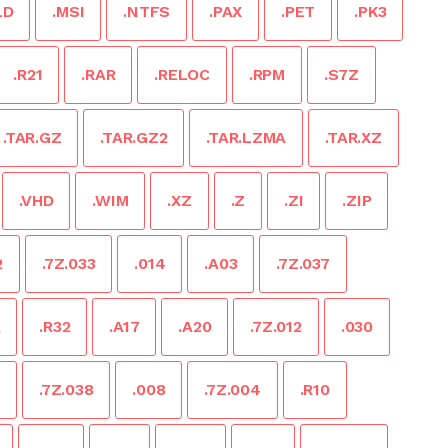
LD
.MSI
.NTFS
.PAX
.PET
.PK3
.R21
.RAR
.RELOC
.RPM
.S7Z
.TAR.GZ
.TAR.GZ2
.TAR.LZMA
.TAR.XZ
.VHD
.WIM
.XZ
.Z
.ZI
.ZIP
2
.7Z.033
.014
.A03
.7Z.037
R
.R32
.A17
.A20
.7Z.012
.030
1
.7Z.038
.008
.7Z.004
.R10