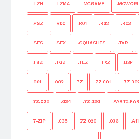
.LZH
.LZMA
.MCGAME
.MCWOR
.PSZ
.R00
.R01
.R02
.R03
.SFS
.SFX
.SQUASHFS
.TAR
.TBZ
.TGZ
.TLZ
.TXZ
.U3P
.001
.002
.7Z
.7Z.001
.7Z.00
.7Z.022
.034
.7Z.030
.PART2.RA
.7-ZIP
.035
.7Z.020
.036
.A1