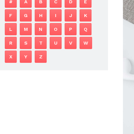
#
A
B
C
D
E
F
G
H
I
J
K
L
M
N
O
P
Q
R
S
T
U
V
W
X
Y
Z