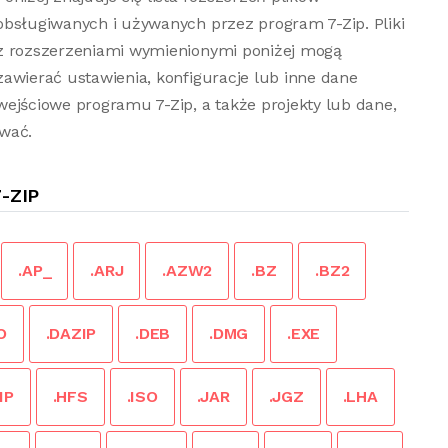
obsługiwanych i używanych przez program 7-Zip. Pliki
z rozszerzeniami wymienionymi poniżej mogą
zawierać ustawienia, konfiguracje lub inne dane
wejściowe programu 7-Zip, a także projekty lub dane,
ować.
-ZIP
.AP_
.ARJ
.AZW2
.BZ
.BZ2
O
.DAZIP
.DEB
.DMG
.EXE
IP
.HFS
.ISO
.JAR
.JGZ
.LHA