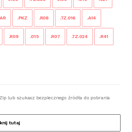
RAR
.PKZ
.R08
.7Z.016
.A14
.R09
.015
.R07
.7Z.024
.R41
7-Zip lub szukasz bezpiecznego źródła do pobrania
iknij tutaj