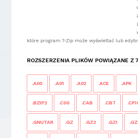
które program 7-Zip może wyświetlać lub edyt
ROZSZERZENIA PLIKÓW POWIĄZANE Z 7
.A00
.A01
.A02
.ACE
.APK
.BZIP2
.C00
.CAB
.CB7
.CPI
.GNUTAR
.GZ
.GZ2
.GZI
.GZ