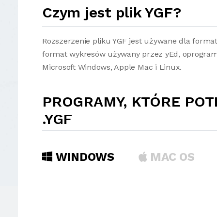
Czym jest plik YGF?
Rozszerzenie pliku YGF jest używane dla forma
format wykresów używany przez yEd, oprogra
Microsoft Windows, Apple Mac i Linux.
PROGRAMY, KTÓRE POT
.YGF
WINDOWS
MAC OS