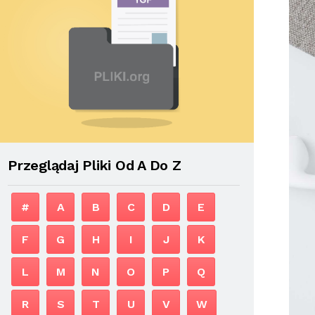
Przeglądaj Pliki Od A Do Z
#
A
B
C
D
E
F
G
H
I
J
K
L
M
N
O
P
Q
R
S
T
U
V
W