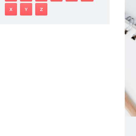
X
Y
Z