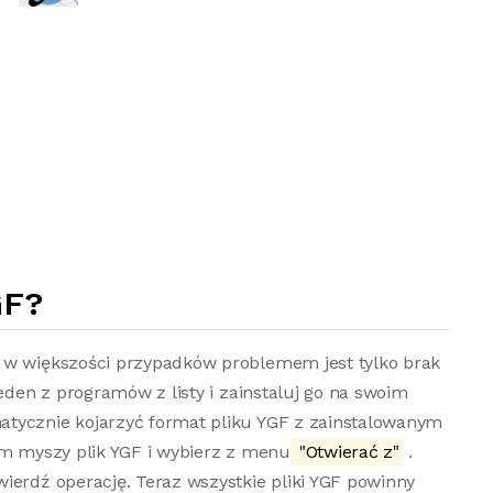
GF?
 w większości przypadków problemem jest tylko brak
jeden z programów z listy i zainstaluj go na swoim
atycznie kojarzyć format pliku YGF z zainstalowanym
em myszy plik YGF i wybierz z menu
"Otwierać z"
.
ierdź operację. Teraz wszystkie pliki YGF powinny