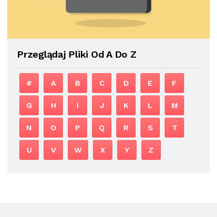
Przeglądaj Pliki Od A Do Z
#
A
B
C
D
E
F
G
H
I
J
K
L
M
N
O
P
Q
R
S
T
U
V
W
X
Y
Z