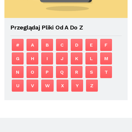
Przeglądaj Pliki Od A Do Z
#
A
B
C
D
E
F
G
H
I
J
K
L
M
N
O
P
Q
R
S
T
U
V
W
X
Y
Z