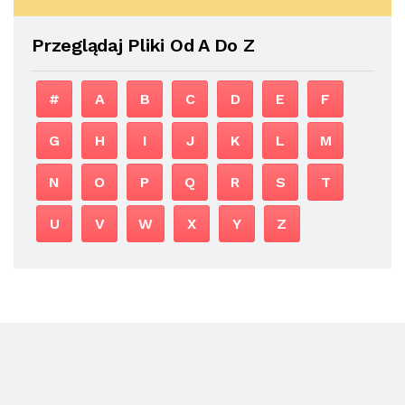
Przeglądaj Pliki Od A Do Z
#
A
B
C
D
E
F
G
H
I
J
K
L
M
N
O
P
Q
R
S
T
U
V
W
X
Y
Z