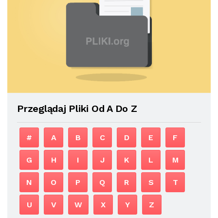
Przeglądaj Pliki Od A Do Z
#
A
B
C
D
E
F
G
H
I
J
K
L
M
N
O
P
Q
R
S
T
U
V
W
X
Y
Z