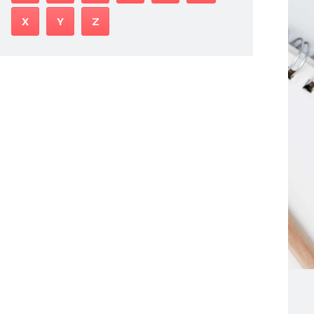
X
Y
Z