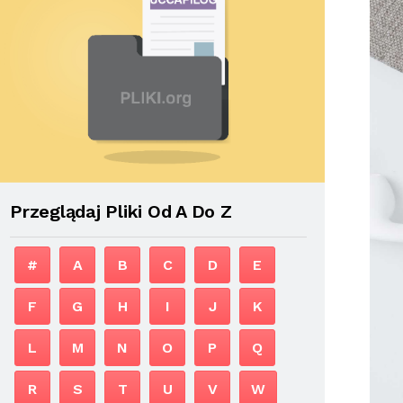
Przeglądaj Pliki Od A Do Z
#
A
B
C
D
E
F
G
H
I
J
K
L
M
N
O
P
Q
R
S
T
U
V
W