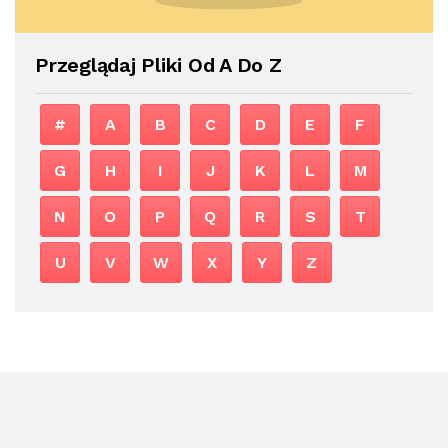
Przeglądaj Pliki Od A Do Z
#
A
B
C
D
E
F
G
H
I
J
K
L
M
N
O
P
Q
R
S
T
U
V
W
X
Y
Z