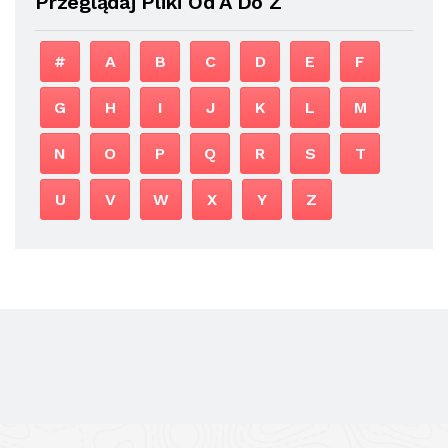
Przeglądaj Pliki Od A Do Z
#
A
B
C
D
E
F
G
H
I
J
K
L
M
N
O
P
Q
R
S
T
U
V
W
X
Y
Z