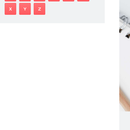
X
Y
Z