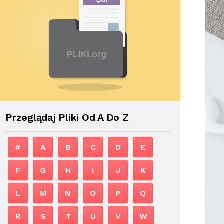
Przeglądaj Pliki Od A Do Z
#
A
B
C
D
E
F
G
H
I
J
K
L
M
N
O
P
Q
R
S
T
U
V
W