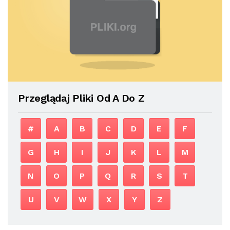
Przeglądaj Pliki Od A Do Z
#
A
B
C
D
E
F
G
H
I
J
K
L
M
N
O
P
Q
R
S
T
U
V
W
X
Y
Z