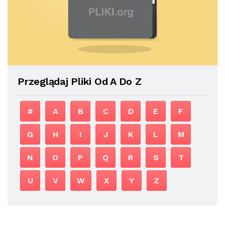
Przeglądaj Pliki Od A Do Z
#
A
B
C
D
E
F
G
H
I
J
K
L
M
N
O
P
Q
R
S
T
U
V
W
X
Y
Z