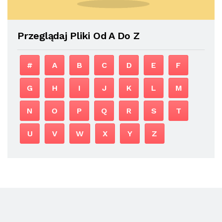
Przeglądaj Pliki Od A Do Z
#
A
B
C
D
E
F
G
H
I
J
K
L
M
N
O
P
Q
R
S
T
U
V
W
X
Y
Z