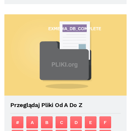
Przeglądaj Pliki Od A Do Z
#
A
B
C
D
E
F