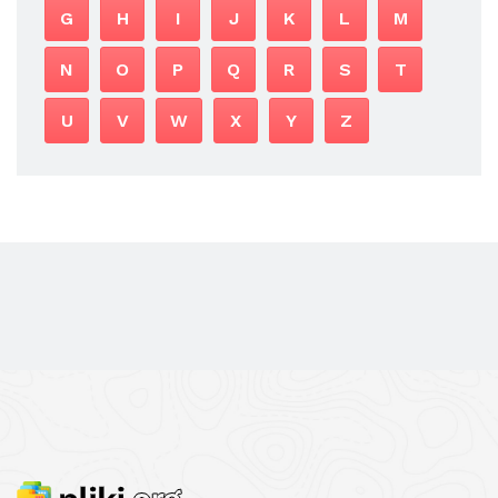
G
H
I
J
K
L
M
N
O
P
Q
R
S
T
U
V
W
X
Y
Z