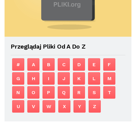
Przeglądaj Pliki Od A Do Z
#
A
B
C
D
E
F
G
H
I
J
K
L
M
N
O
P
Q
R
S
T
U
V
W
X
Y
Z