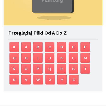
Przeglądaj Pliki Od A Do Z
#
A
B
C
D
E
F
G
H
I
J
K
L
M
N
O
P
Q
R
S
T
U
V
W
X
Y
Z