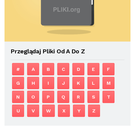
Przeglądaj Pliki Od A Do Z
#
A
B
C
D
E
F
G
H
I
J
K
L
M
N
O
P
Q
R
S
T
U
V
W
X
Y
Z