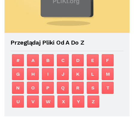
Przeglądaj Pliki Od A Do Z
#
A
B
C
D
E
F
G
H
I
J
K
L
M
N
O
P
Q
R
S
T
U
V
W
X
Y
Z