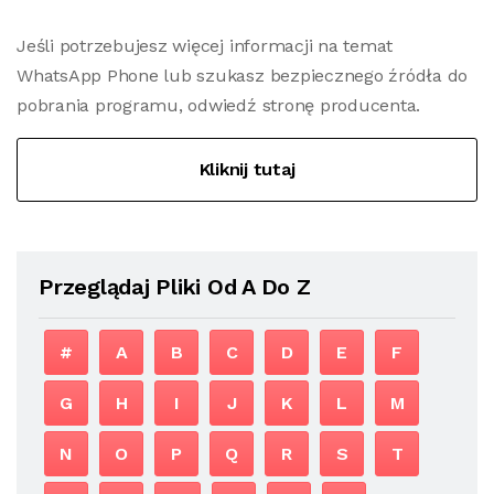
Jeśli potrzebujesz więcej informacji na temat
WhatsApp Phone lub szukasz bezpiecznego źródła do
pobrania programu, odwiedź stronę producenta.
Kliknij tutaj
Przeglądaj Pliki Od A Do Z
#
A
B
C
D
E
F
G
H
I
J
K
L
M
N
O
P
Q
R
S
T