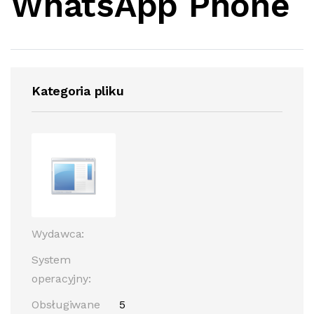
WhatsApp Phone
Kategoria pliku
Wydawca:
System
operacyjny:
Obsługiwane
5