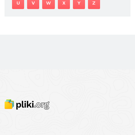
U
V
W
X
Y
Z