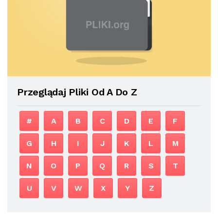
Przeglądaj Pliki Od A Do Z
#
A
B
C
D
E
F
G
H
I
J
K
L
M
N
O
P
Q
R
S
T
U
V
W
X
Y
Z