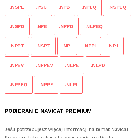
.NSPE
.PSC
.NPB
.NPEQ
.NSPEQ
.NSPD
.NPE
.NPPD
.NLPEQ
.NPPT
.NSPT
.NPI
.NPPI
.NPJ
.NPEV
.NPPEV
.NLPE
.NLPD
.NPPEQ
.NPPE
.NLPI
POBIERANIE NAVICAT PREMIUM
Jeśli potrzebujesz więcej informacji na temat Navicat
Premium lub szukasz bezpiecznego źródła do