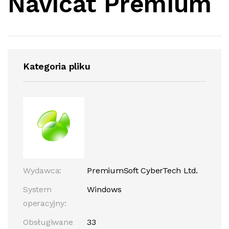
Navicat Premium
Kategoria pliku
Wydawca:
PremiumSoft CyberTech Ltd.
System
Windows
operacyjny:
Obsługiwane
33