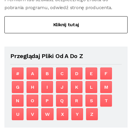
pobrania programu, odwiedź stronę producenta.
Kliknij tutaj
Przeglądaj Pliki Od A Do Z
#
A
B
C
D
E
F
G
H
I
J
K
L
M
N
O
P
Q
R
S
T
U
V
W
X
Y
Z