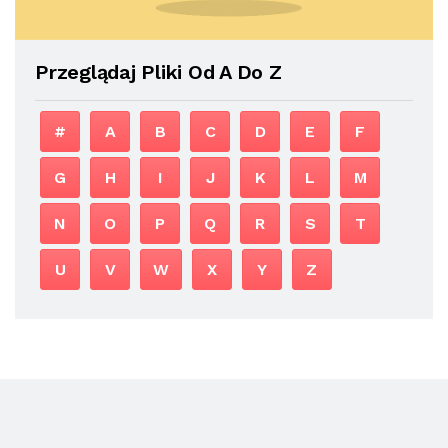
Przeglądaj Pliki Od A Do Z
#
A
B
C
D
E
F
G
H
I
J
K
L
M
N
O
P
Q
R
S
T
U
V
W
X
Y
Z