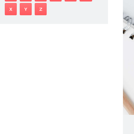
X
Y
Z