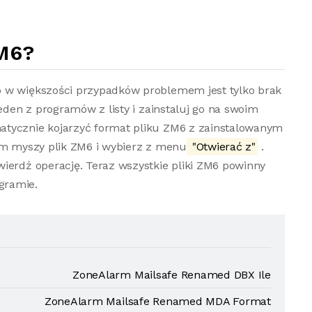
M6?
o w większości przypadków problemem jest tylko brak
jeden z programów z listy i zainstaluj go na swoim
atycznie kojarzyć format pliku ZM6 z zainstalowanym
iem myszy plik ZM6 i wybierz z menu
"Otwierać z"
.
ierdź operację. Teraz wszystkie pliki ZM6 powinny
gramie.
ZoneAlarm Mailsafe Renamed DBX Ile
ZoneAlarm Mailsafe Renamed MDA Format