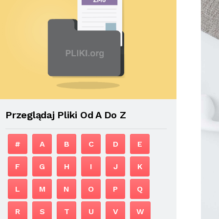
Przeglądaj Pliki Od A Do Z
#
A
B
C
D
E
F
G
H
I
J
K
L
M
N
O
P
Q
R
S
T
U
V
W