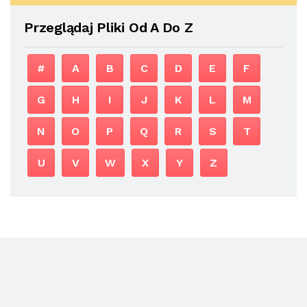
Przeglądaj Pliki Od A Do Z
#
A
B
C
D
E
F
G
H
I
J
K
L
M
N
O
P
Q
R
S
T
U
V
W
X
Y
Z