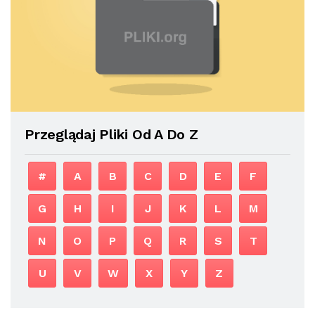
Przeglądaj Pliki Od A Do Z
#
A
B
C
D
E
F
G
H
I
J
K
L
M
N
O
P
Q
R
S
T
U
V
W
X
Y
Z