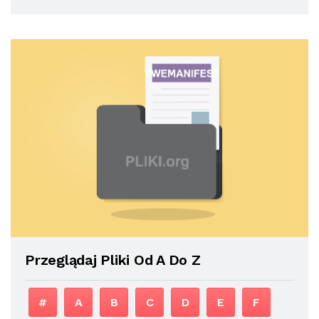
Przeglądaj Pliki Od A Do Z
#
A
B
C
D
E
F