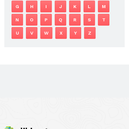
G
H
I
J
K
L
M
N
O
P
Q
R
S
T
U
V
W
X
Y
Z