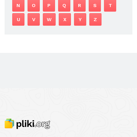
N
O
P
Q
R
S
T
U
V
W
X
Y
Z