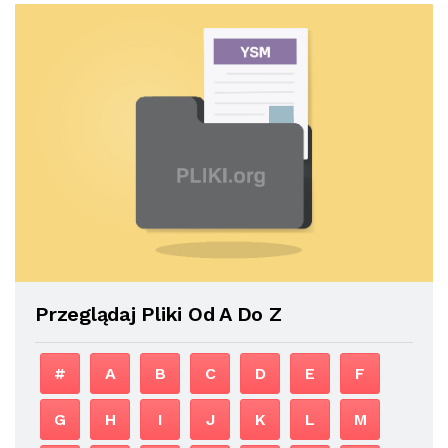
Przeglądaj Pliki Od A Do Z
#
A
B
C
D
E
F
G
H
I
J
K
L
M