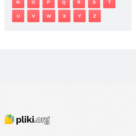
N
O
P
Q
R
S
T
U
V
W
X
Y
Z