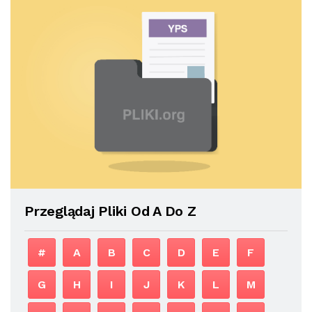
Przeglądaj Pliki Od A Do Z
#
A
B
C
D
E
F
G
H
I
J
K
L
M