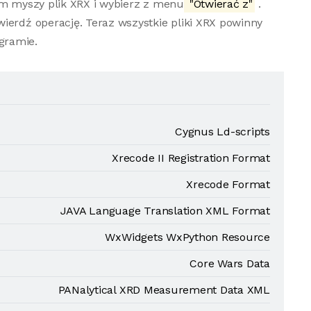
em myszy plik XRX i wybierz z menu
"Otwierać z"
.
ierdź operację. Teraz wszystkie pliki XRX powinny
gramie.
Cygnus Ld-scripts
Xrecode II Registration Format
Xrecode Format
JAVA Language Translation XML Format
WxWidgets WxPython Resource
Core Wars Data
PANalytical XRD Measurement Data XML