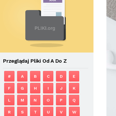
Przeglądaj Pliki Od A Do Z
#
A
B
C
D
E
F
G
H
I
J
K
L
M
N
O
P
Q
R
S
T
U
V
W