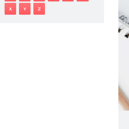
X
Y
Z