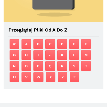
Przeglądaj Pliki Od A Do Z
#
A
B
C
D
E
F
G
H
I
J
K
L
M
N
O
P
Q
R
S
T
U
V
W
X
Y
Z