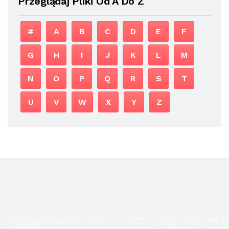
Przeglądaj Pliki Od A Do Z
#
A
B
C
D
E
F
G
H
I
J
K
L
M
N
O
P
Q
R
S
T
U
V
W
X
Y
Z