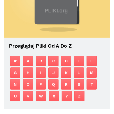
Przeglądaj Pliki Od A Do Z
#
A
B
C
D
E
F
G
H
I
J
K
L
M
N
O
P
Q
R
S
T
U
V
W
X
Y
Z