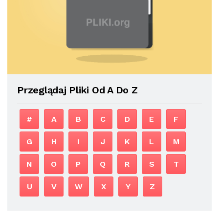
Przeglądaj Pliki Od A Do Z
#
A
B
C
D
E
F
G
H
I
J
K
L
M
N
O
P
Q
R
S
T
U
V
W
X
Y
Z