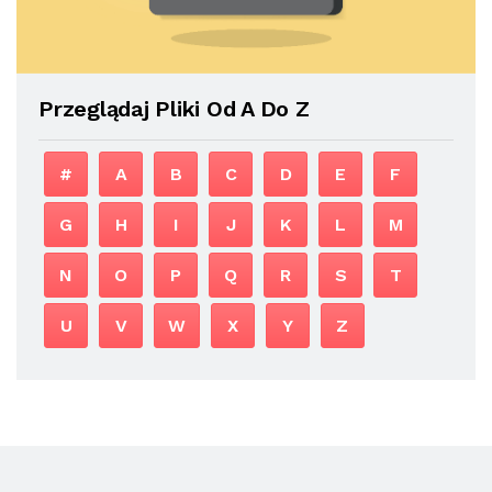
Przeglądaj Pliki Od A Do Z
#
A
B
C
D
E
F
G
H
I
J
K
L
M
N
O
P
Q
R
S
T
U
V
W
X
Y
Z