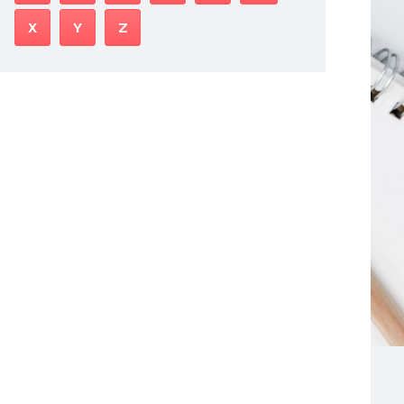
X
Y
Z