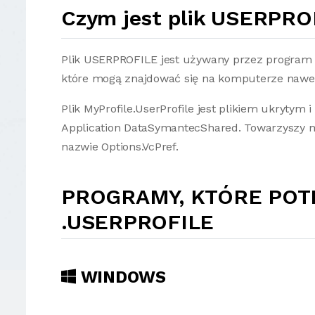
Czym jest plik USERPRO
Plik USERPROFILE jest używany przez program No
które mogą znajdować się na komputerze nawet
Plik MyProfile.UserProfile jest plikiem ukryty
Application DataSymantecShared. Towarzyszy m
nazwie Options.VcPref.
PROGRAMY, KTÓRE POT
.USERPROFILE
WINDOWS