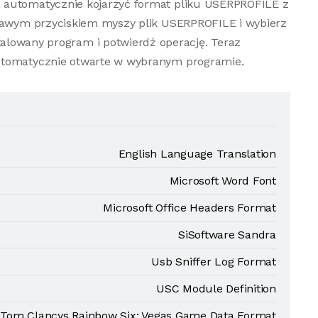
 automatycznie kojarzyć format pliku USERPROFILE z
prawym przyciskiem myszy plik USERPROFILE i wybierz
talowany program i potwierdź operację. Teraz
utomatycznie otwarte w wybranym programie.
English Language Translation
Microsoft Word Font
Microsoft Office Headers Format
SiSoftware Sandra
Usb Sniffer Log Format
USC Module Definition
Tom Clancys Rainbow Six: Vegas Game Data Format