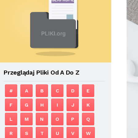
Przeglądaj Pliki Od A Do Z
#
A
B
C
D
E
F
G
H
I
J
K
L
M
N
O
P
Q
R
S
T
U
V
W