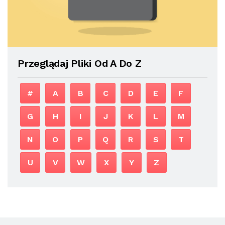
Przeglądaj Pliki Od A Do Z
#
A
B
C
D
E
F
G
H
I
J
K
L
M
N
O
P
Q
R
S
T
U
V
W
X
Y
Z