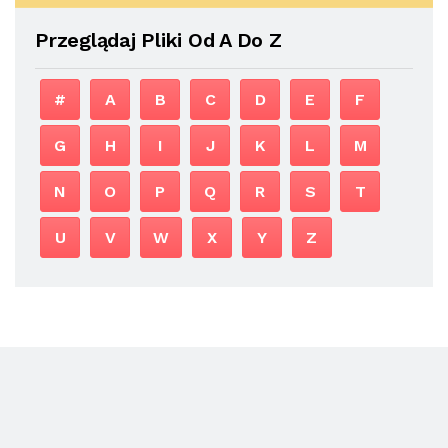
Przeglądaj Pliki Od A Do Z
#
A
B
C
D
E
F
G
H
I
J
K
L
M
N
O
P
Q
R
S
T
U
V
W
X
Y
Z