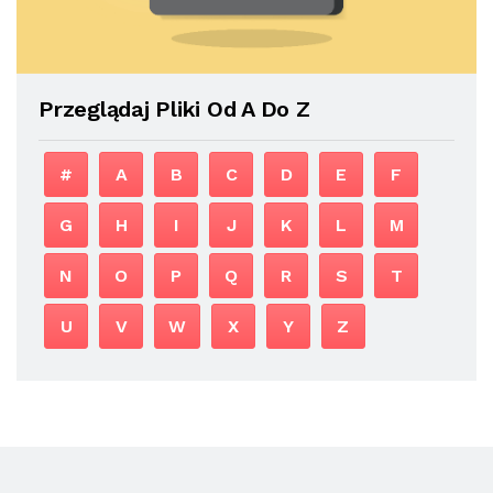
Przeglądaj Pliki Od A Do Z
#
A
B
C
D
E
F
G
H
I
J
K
L
M
N
O
P
Q
R
S
T
U
V
W
X
Y
Z