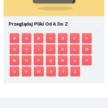
Przeglądaj Pliki Od A Do Z
#
A
B
C
D
E
F
G
H
I
J
K
L
M
N
O
P
Q
R
S
T
U
V
W
X
Y
Z