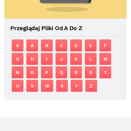
Przeglądaj Pliki Od A Do Z
#
A
B
C
D
E
F
G
H
I
J
K
L
M
N
O
P
Q
R
S
T
U
V
W
X
Y
Z