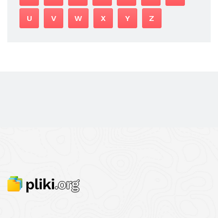
U
V
W
X
Y
Z