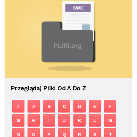
Przeglądaj Pliki Od A Do Z
#
A
B
C
D
E
F
G
H
I
J
K
L
M
N
O
P
Q
R
S
T