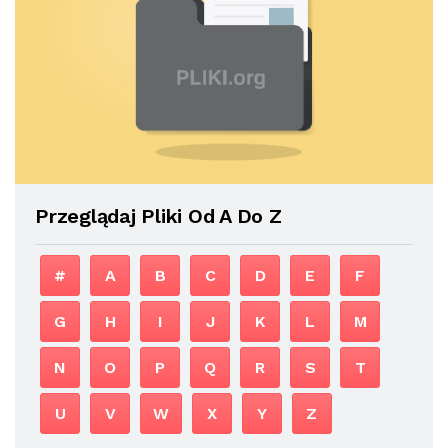
Przeglądaj Pliki Od A Do Z
#
A
B
C
D
E
F
G
H
I
J
K
L
M
N
O
P
Q
R
S
T
U
V
W
X
Y
Z