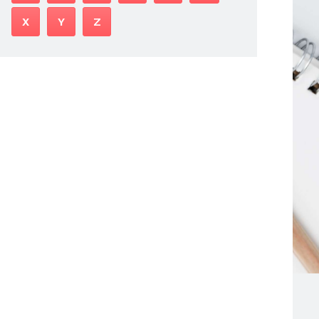
X
Y
Z