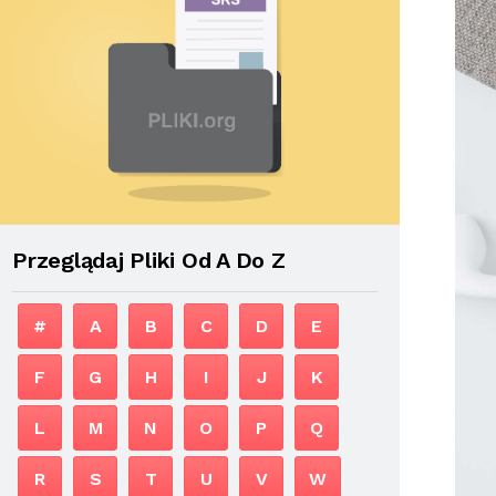
Przeglądaj Pliki Od A Do Z
#
A
B
C
D
E
F
G
H
I
J
K
L
M
N
O
P
Q
R
S
T
U
V
W