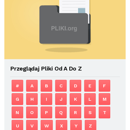
Przeglądaj Pliki Od A Do Z
#
A
B
C
D
E
F
G
H
I
J
K
L
M
N
O
P
Q
R
S
T
U
V
W
X
Y
Z