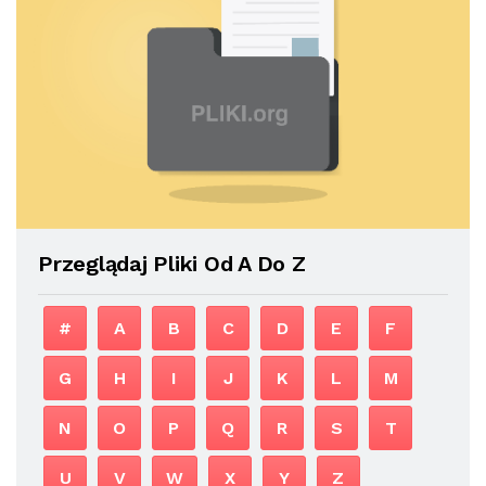
Przeglądaj Pliki Od A Do Z
#
A
B
C
D
E
F
G
H
I
J
K
L
M
N
O
P
Q
R
S
T
U
V
W
X
Y
Z