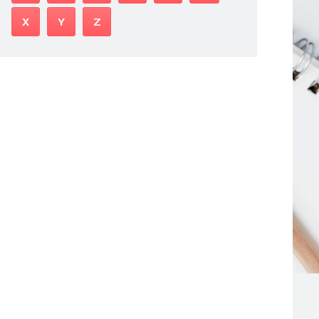
X
Y
Z