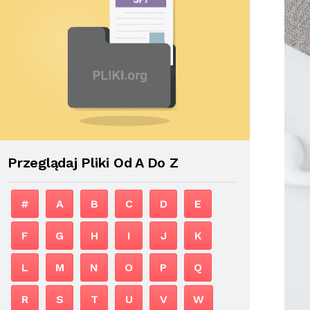
Przeglądaj Pliki Od A Do Z
#
A
B
C
D
E
F
G
H
I
J
K
L
M
N
O
P
Q
R
S
T
U
V
W