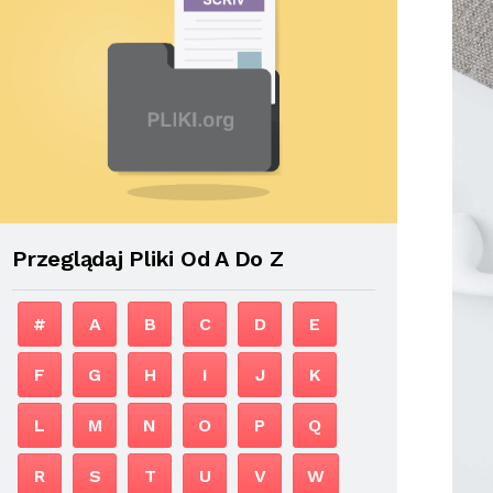
Przeglądaj Pliki Od A Do Z
#
A
B
C
D
E
F
G
H
I
J
K
L
M
N
O
P
Q
R
S
T
U
V
W