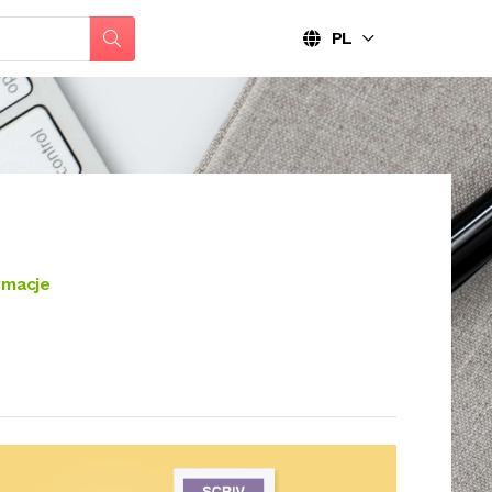
PL
rmacje