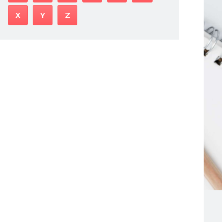
X
Y
Z