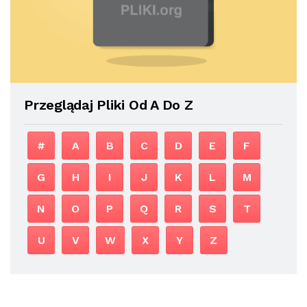
Przeglądaj Pliki Od A Do Z
#
A
B
C
D
E
F
G
H
I
J
K
L
M
N
O
P
Q
R
S
T
U
V
W
X
Y
Z